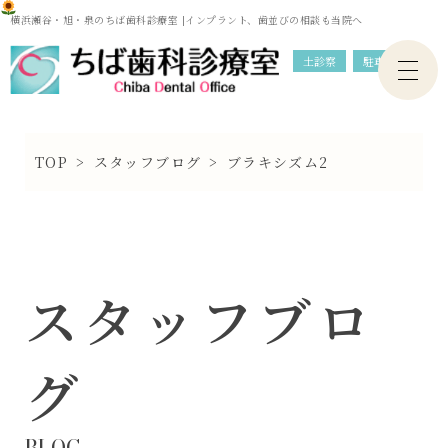
横浜瀬谷・旭・泉のちば歯科診療室 |インプラント、歯並びの相談も当院へ
土診察
駐車場
TOP
>
スタッフブログ
>
ブラキシズム2
スタッフブロ
グ
BLOG