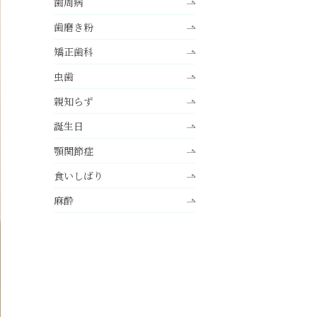
歯周病
歯磨き粉
矯正歯科
虫歯
親知らず
誕生日
顎関節症
食いしばり
麻酔