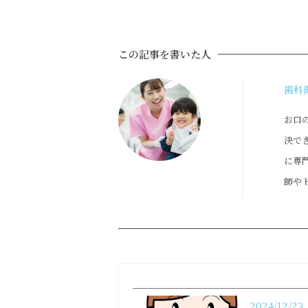
この記事を書いた人
歯科
お口
決で
に専
師や
2024/12/23