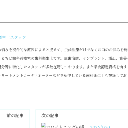
衛生士スタッフ
の悩みを複合的な原因によると捉えて、虫歯治療だけでなくお口のお悩みを総
きるちば歯科診療室の歯科衛生士です。虫歯治療、インプラント、矯正、審美
門分野に特化したスタッフが多数在籍しております。また学会認定資格を有す
トリートメントコーディネーターなどを所得している歯科衛生士も在籍してお
前の記事
次の記事
2025/1/30