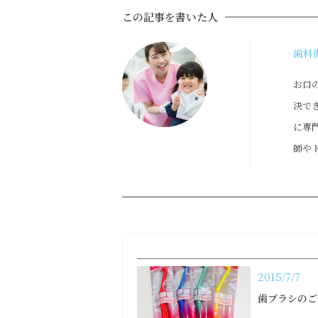
この記事を書いた人
歯科
お口
決で
に専
師や
2015/7/7
歯ブラシのご