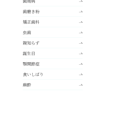
歯周病
歯磨き粉
矯正歯科
虫歯
親知らず
誕生日
顎関節症
食いしばり
麻酔