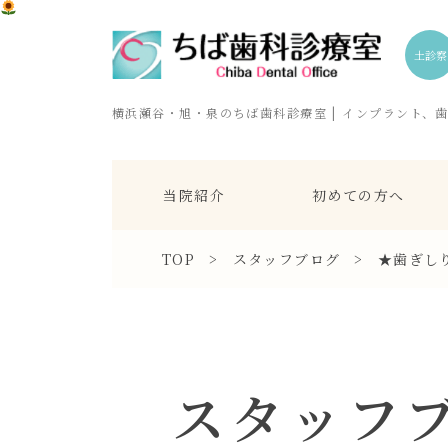
土診察
横浜瀬谷・旭・泉のちば歯科診療室 | インプラント、
当院紹介
初めての方へ
TOP
>
スタッフブログ
>
★歯ぎし
スタッフ