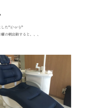
☂
*\(^o^)/*
月曜の朝出勤すると、、、