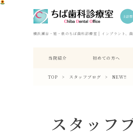
土診察
横浜瀬谷・旭・泉のちば歯科診療室 | インプラント、
当院紹介
初めての方へ
TOP
>
スタッフブログ
>
NEW‼︎
スタッフ