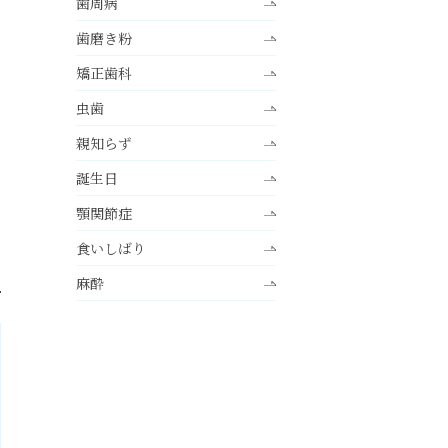
歯周病
歯磨き粉
矯正歯科
虫歯
親知らず
誕生日
顎関節症
食いしばり
麻酔