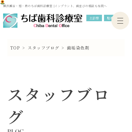
横浜瀬谷・旭・泉のちば歯科診療室 |インプラント、歯並びの相談も当院へ
土診察
駐車場
TOP
>
スタッフブログ
>
歯垢染色剤
スタッフブロ
グ
BLOG