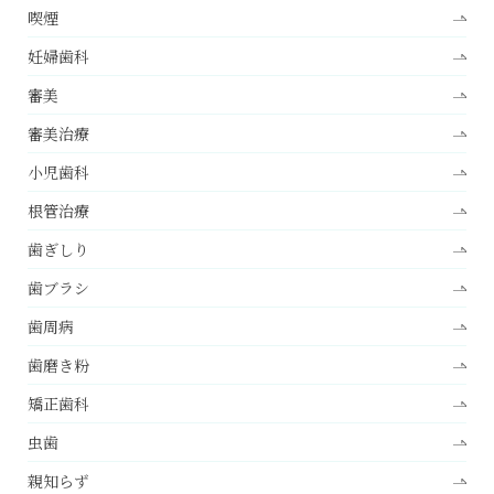
喫煙
妊婦歯科
審美
審美治療
小児歯科
根管治療
歯ぎしり
歯ブラシ
歯周病
歯磨き粉
矯正歯科
虫歯
親知らず