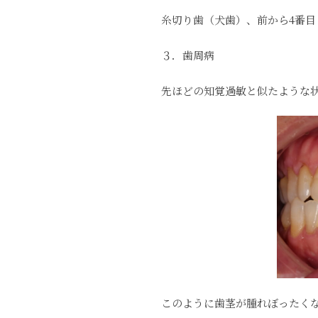
糸切り歯（犬歯）、前から4番
３．歯周病
先ほどの知覚過敏と似たような
このように歯茎が腫れぼったく