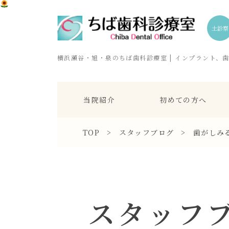
土診察
横浜瀬谷・旭・泉のちば歯科診療室 | インプラント、
当院紹介
初めての方へ
TOP
>
スタッフブログ
>
歯がしみ
スタッフ