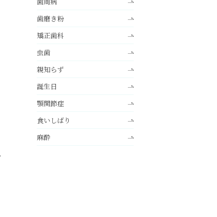
歯周病
歯磨き粉
矯正歯科
虫歯
親知らず
誕生日
顎関節症
食いしばり
麻酔